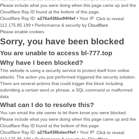
Please include what you were doing when this page came up and the
Cloudflare Ray ID found at the bottom of this page.
Cloudflare Ray ID:
a276a436be94f4ef
•
Your IP:
Click to reveal
112.175.85.199
•
Performance & security by
Cloudflare
Please enable cookies.
Sorry, you have been blocked
You are unable to access
bl-777.top
Why have I been blocked?
This website is using a security service to protect itself from online
attacks. The action you just performed triggered the security solution.
There are several actions that could trigger this block including
submitting a certain word or phrase, a SQL command or malformed
data.
What can I do to resolve this?
You can email the site owner to let them know you were blocked.
Please include what you were doing when this page came up and the
Cloudflare Ray ID found at the bottom of this page.
Cloudflare Ray ID:
a276a438bdecf4ef
•
Your IP:
Click to reveal
112.175.85.199
•
Performance & security by
Cloudflare