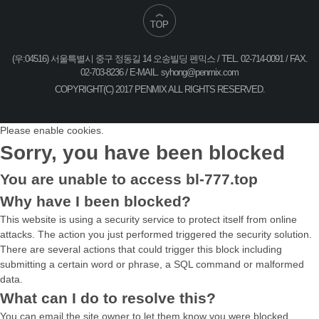
(우:04516) 서울특별시 중구 정동길 14 오송빌딩 펜믹스 / TEL. 02-714-0091 / FAX.
02-703-8236 / E-MAIL.
syhong@penmix.com
COPYRIGHT(C) 2017 PENMIX ALL RIGHTS RESERVED.
Please enable cookies.
Sorry, you have been blocked
You are unable to access
bl-777.top
Why have I been blocked?
This website is using a security service to protect itself from online
attacks. The action you just performed triggered the security solution.
There are several actions that could trigger this block including
submitting a certain word or phrase, a SQL command or malformed
data.
What can I do to resolve this?
You can email the site owner to let them know you were blocked.