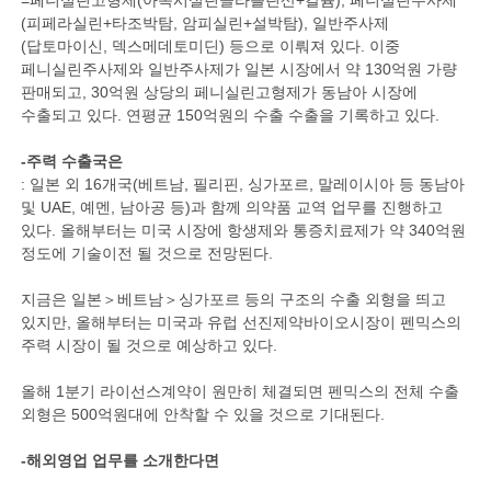
=페니실린고형제(아목시실린클라블린산+칼슘), 페니실린주사제
(피페라실린+타조박탐, 암피실린+설박탐), 일반주사제
(답토마이신, 덱스메데토미딘) 등으로 이뤄져 있다. 이중
페니실린주사제와 일반주사제가 일본 시장에서 약 130억원 가량
판매되고, 30억원 상당의 페니실린고형제가 동남아 시장에
수출되고 있다. 연평균 150억원의 수출 수출을 기록하고 있다.
-주력 수출국은
: 일본 외 16개국(베트남, 필리핀, 싱가포르, 말레이시아 등 동남아
및 UAE, 예멘, 남아공 등)과 함께 의약품 교역 업무를 진행하고
있다. 올해부터는 미국 시장에 항생제와 통증치료제가 약 340억원
정도에 기술이전 될 것으로 전망된다.
지금은 일본＞베트남＞싱가포르 등의 구조의 수출 외형을 띄고
있지만, 올해부터는 미국과 유럽 선진제약바이오시장이 펜믹스의
주력 시장이 될 것으로 예상하고 있다.
올해 1분기 라이선스계약이 원만히 체결되면 펜믹스의 전체 수출
외형은 500억원대에 안착할 수 있을 것으로 기대된다.
-해외영업 업무를 소개한다면