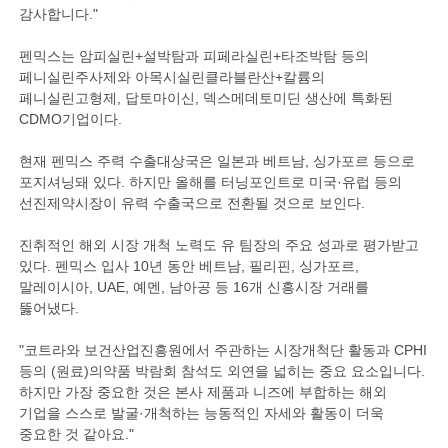
감사합니다."
펜믹스는 암피실린+설박탐과 피페라실린+타조박탐 등의
페니실린주사제와 아목시실린클라블란산+칼륨의
페니실린고형제, 답토마이신, 덱스메데토미딘 생산에 특화된
CDMO기업이다.
현재 펜믹스 주력 수출대상국은 일본과 베트남, 싱가포르 등으로
포지셔닝돼 있다. 하지만 올해를 터닝포인트로 미국·유럽 등의
선진제약시장이 유력 수출국으로 전환될 것으로 보인다.
진취적인 해외 시장 개척 노력도 유 팀장의 주요 성과로 평가받고
있다. 펜믹스 입사 10년 동안 베트남, 필리핀, 싱가포르,
말레이시아, UAE, 예멘, 남아공 등 16개 신흥시장 거래를
뚫어냈다.
"코트라와 보건산업진흥원에서 주관하는 시장개척단 활동과 CPHI
등의 (원료)의약품 박람회 참석도 외연을 넓히는 중요 요소입니다.
하지만 가장 중요한 것은 본사 제품과 니즈에 부합하는 해외
기업을 스스로 발굴·개척하는 능동적인 자세와 활동이 더욱
중요한 것 같아요."