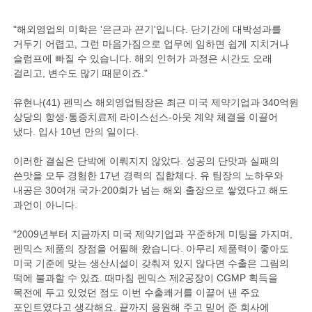
"해외영업의 미학은 '은근과 끈기'입니다. 단기간에 대박성과를
거두기 어렵고, 그런 마음가짐으로 업무에 임하면 쉽게 지치거나
슬럼프에 빠질 수 있습니다. 해외 인허가 과정은 시간도 오래
걸리고, 변수도 많기 때문이죠."
유현나(41) 펜믹스 해외영업팀장은 최근 미국 제약기업과 340억원
상당의 항생·통증치료제 라이스선스-아웃 계약 체결을 이끌어
냈다. 입사 10년 만의 일이다.
이러한 결실은 단박에 이뤄지지 않았다. 성공의 단맛과 실패의
쓴맛을 모두 경험한 17년 경력의 집합체다. 유 팀장의 노하우와
내공은 30여개 국가·200회가 넘는 해외 출장으로 쌓였다고 해도
과언이 아니다.
"2009년부터 지금까지 미국 제약기업과 꾸준하게 미팅을 가지며,
펜믹스 제품의 장점을 어필해 왔습니다. 아무리 제품력이 좋아도
미국 기준에 맞는 생산시설이 갖춰져 있지 않다면 수출은 그림의
떡에 불과할 수 있죠. 때마침 펜믹스 제2공장이 CGMP 획득을
목전에 두고 있었던 점도 이번 수출쾌거를 이끌어 낸 주요
포인트였다고 생각해요. 끝까지 응원해 주고 믿어 준 회사에