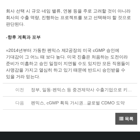
회사 선택 시 규모·네임 밸류, 연봉 등을 주로 고려할 것이 아니라
회사의 수출 역량, 진행하는 프로젝트를 보고 선택해야 할 것으로
판단된다.
-향후 계획과 포부
=2014년부터 가동한 펜믹스 제2공장의 미국 cGMP 승인에
기대감이 그 어느 때 보다 높다. 미국 진출은 처음하는 도전이라
준비가 미흡하고 승인 일정이 지연될 수도 있지만 모든 직원들이
사명감을 가지고 열심히 하고 있기 때문에 반드시 승인받을 수
있을 거라 믿는다.
이전
정부, 일동·펜믹스 등 중견제약사 수출기업으로 키운
다
다음
펜믹스, cGMP 획득 가시권...글로벌 CDMO 도약
목록