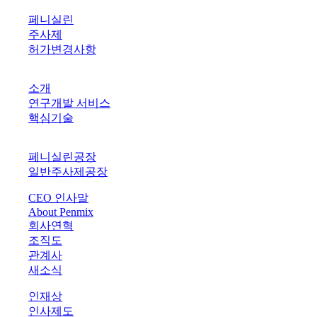
PRODUCTS
페니실린
주사제
허가변경사항
R&D
소개
연구개발 서비스
핵심기술
PLANTS
페니실린공장
일반주사제공장
CEO 인사말
About Penmix
회사연혁
조직도
관계사
새소식
인재상
인사제도